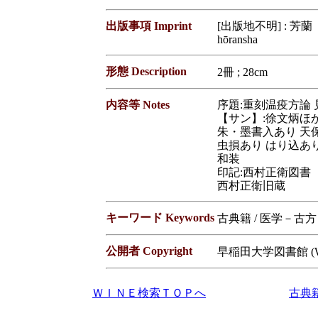
出版事項 Imprint
[出版地不明] : 芳蘭【
hōransha
形態 Description
2冊 ; 28cm
内容等 Notes
序題:重刻温疫方論
【サン】:徐文炳ほか
朱・墨書入あり 天
虫損あり はり込あ
和装
印記:西村正衛図書
西村正衛旧蔵
キーワード Keywords
古典籍 / 医学－古方
公開者 Copyright
早稲田大学図書館 (Waseda
ＷＩＮＥ検索ＴＯＰへ
古典