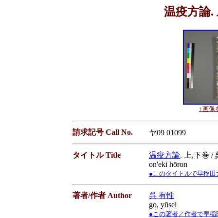
温疫方論. 
↑画像を
請求記号 Call No.
ヤ09 01099
タイトル Title
温疫方論
. 上,下巻 
on'eki hōron
●このタイトルで早稲田大学蔵書
著者/作者 Author
呉 有性
go, yūsei
●この著者／作者で早稲田大学蔵