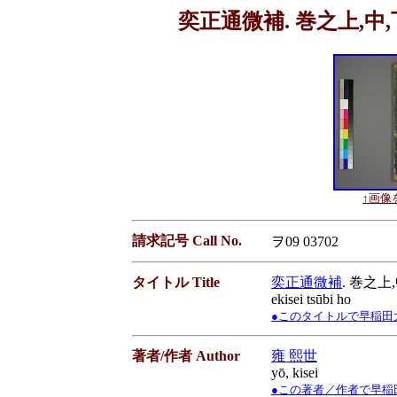
奕正通微補. 巻之上,中,下
↑画像を
請求記号 Call No.
ヲ09 03702
タイトル Title
奕正通微補
. 巻之上
ekisei tsūbi ho
●このタイトルで早稲田大学蔵書
著者/作者 Author
雍 熙世
yō, kisei
●この著者／作者で早稲田大学蔵