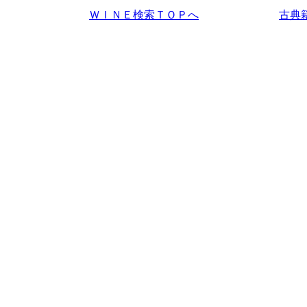
ＷＩＮＥ検索ＴＯＰへ
古典