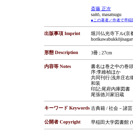
斎藤 正次
saitō, masatsugu
●この著者／作者で早稲田大学蔵
出版事項 Imprint
堀川仏光寺下ル(京都) 
horikawabukkōjisagar
形態 Description
3冊 ; 27cm
内容等 Notes
書名は巻之中の巻頭
序:李維楨ほか
共同刊行:浅井庄右
和装
印記:尾府内庫図書
尾張徳川家旧蔵
キーワード Keywords
古典籍 / 社会－諸
公開者 Copyright
早稲田大学図書館 (Waseda