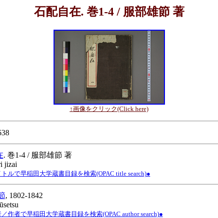
石配自在. 巻1-4 / 服部雄節 著
↑画像をクリック(Click here)
638
在
. 巻1-4 / 服部雄節 著
 jizai
ルで早稲田大学蔵書目録を検索(OPAC title search)●
節
, 1802-1842
yūsetsu
作者で早稲田大学蔵書目録を検索(OPAC author search)●