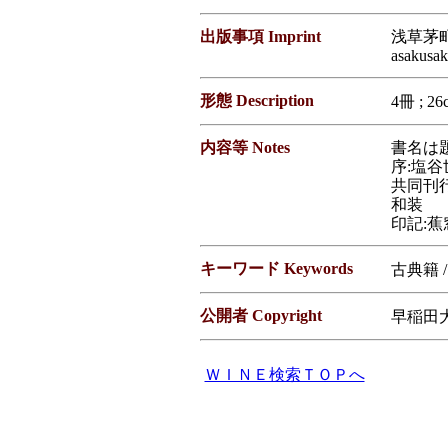
出版事項 Imprint
浅草茅町(
asakusak
形態 Description
4冊 ; 26
内容等 Notes
書名は
序:塩谷
共同刊行
和装
印記:蕉
キーワード Keywords
古典籍 
公開者 Copyright
早稲田大学図
ＷＩＮＥ検索ＴＯＰへ