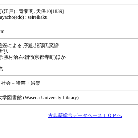
江戸) : 青藜閣, 天保10[1839]
ayachō(edo) : seireikaku
cm
題簽による 序題:服部氏奕譜
世弘
:勝村治右衛門(亰都寺町)ほか
窓
/ 社会－諸芸・娯楽
書館 (Waseda University Library)
古典籍総合データベースＴＯＰへ