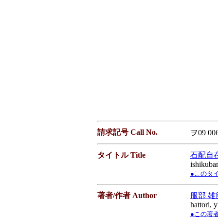
請求記号 Call No.
ヲ09 00
タイトル Title
石配自
ishikubari
●このタイト
著者/作者 Author
服部 雄
hattori, 
●この著者／