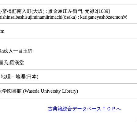
斎橋筋南入町(大坂) : 雁金屋庄左衛門, 元禄2[1689]
hishinsaibashisujiminamiirimachi(ōsaka) : kariganeyashōzaemon※
cm
名:絵入一目玉鉾
垣氏,羅漢堂
/ 地理－地理(日本)
書館 (Waseda University Library)
古典籍総合データベースＴＯＰへ