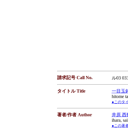
請求記号 Call No.
ル03 03
タイトル Title
一目玉
hitome 
●このタイト
著者/作者 Author
井原 西
ihara, sa
●この著者／