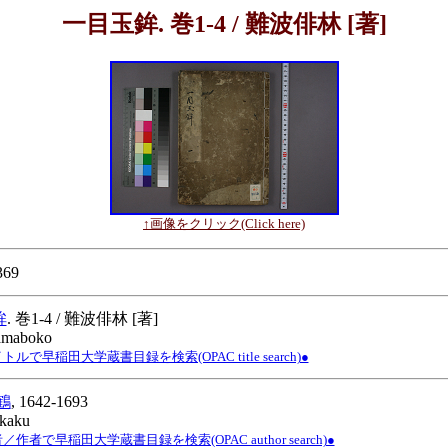
一目玉鉾. 巻1-4 / 難波俳林 [著]
↑画像をクリック(Click here)
369
鉾
. 巻1-4 / 難波俳林 [著]
tamaboko
ルで早稲田大学蔵書目録を検索(OPAC title search)●
鶴
, 1642-1693
ikaku
作者で早稲田大学蔵書目録を検索(OPAC author search)●