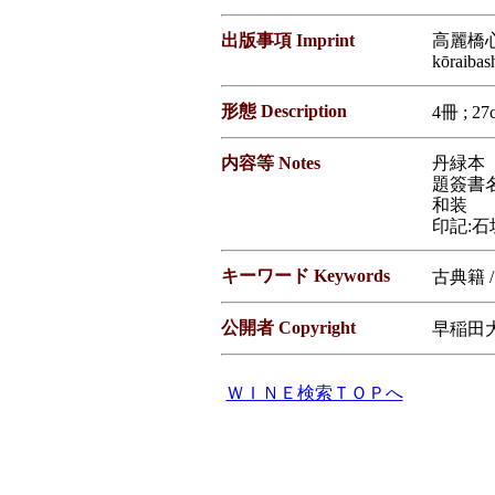
出版事項 Imprint
高麗橋心
kōraibas
形態 Description
4冊 ; 27
内容等 Notes
丹緑本
題簽書
和装
印記:石
キーワード Keywords
古典籍 
公開者 Copyright
早稲田大学図
ＷＩＮＥ検索ＴＯＰへ