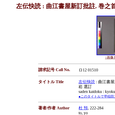
左伝快読 : 曲江書屋新訂批註. 巻之首,1
↑画像を
請求記号 Call No.
ロ12 01510
タイトル Title
左伝快読
: 曲江書屋新
崧 選訂
saden kaidoku : kyoku
●このタイトルで早稲田大学蔵書
著者/作者 Author
杜 預
, 222-284
to, yo