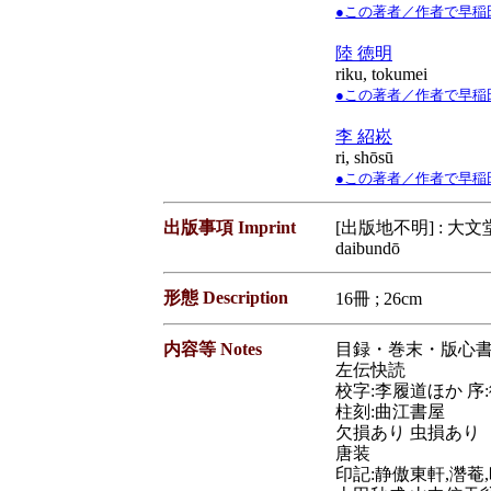
●この著者／作者で早稲田大学蔵
陸 徳明
riku, tokumei
●この著者／作者で早稲田大学蔵
李 紹崧
ri, shōsū
●この著者／作者で早稲田大学蔵
出版事項 Imprint
[出版地不明] : 大文堂
daibundō
形態 Description
16冊 ; 26cm
内容等 Notes
目録・巻末・版心書
左伝快読
校字:李履道ほか 序
柱刻:曲江書屋
欠損あり 虫損あり
唐装
印記:静傲東軒,濳菴