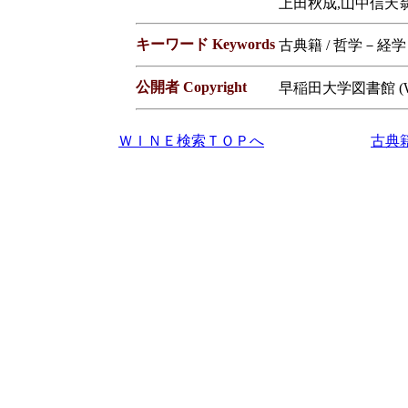
上田秋成,山中信天
キーワード Keywords
古典籍 / 哲学－経学
公開者 Copyright
早稲田大学図書館 (Waseda
ＷＩＮＥ検索ＴＯＰへ
古典