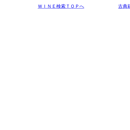
ＷＩＮＥ検索ＴＯＰへ
古典