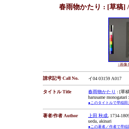
春雨物かたり : [草稿] /
↑画像を
請求記号 Call No.
イ04 03159 A017
タイトル Title
春雨物かたり
: [草稿
harusame monogatari 
●このタイトルで早稲田大学蔵書
著者/作者 Author
上田 秋成
, 1734-180
ueda, akinari
●この著者／作者で早稲田大学蔵