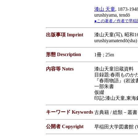
漆山 天童
, 1873-194
urushiyama, tendō
●この著者／作者で早稲田大学蔵
出版事項 Imprint
漆山天童(写), 昭和16[
urushiyamatendō(sha)
形態 Description
1冊 ; 25m
内容等 Notes
漆山天童旧蔵資料
目録題:春雨ものか
『春雨物語』(岩波
一部朱書
仮綴
印記:漆山天童,東海
キーワード Keywords
古典籍 / 総類－叢
公開者 Copyright
早稲田大学図書館 (Waseda