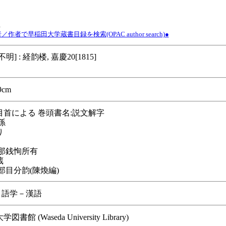
n
作者で早稲田大学蔵書目録を検索(OPAC author search)●
明] : 経韵楼, 嘉慶20[1815]
9cm
目首による 巻頭書名:説文解字
孫
り
支那銭恂所有
蔵
部目分韵(陳煥編)
/ 語学－漢語
書館 (Waseda University Library)