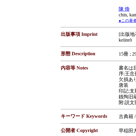
陳 煥
chin, ka
●この著者／
出版事項 Imprint
[出版地不
keiinrō
形態 Description
15冊 ; 2
内容等 Notes
書名は
序:王念
欠損あ
唐装
印記:
銭恂旧
附:説文
キーワード Keywords
古典籍 
公開者 Copyright
早稲田大学図