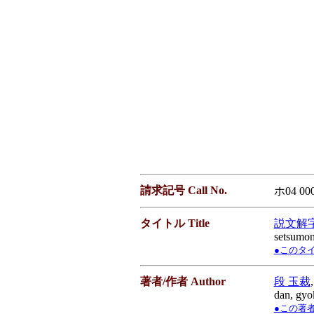
請求記号 Call No.
ホ04 000
タイトル Title
説文解
setsumon
●このタイト
著者/作者 Author
段 玉裁
dan, gyo
●この著者／