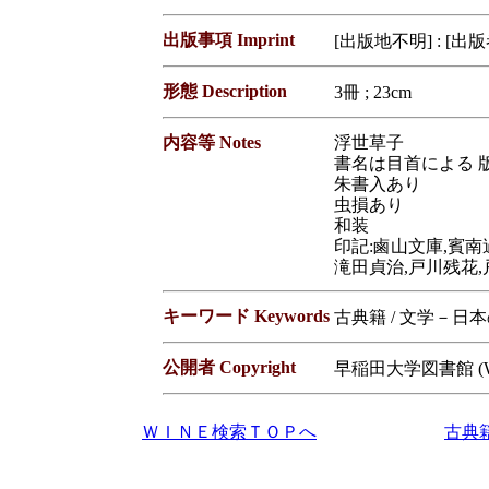
出版事項 Imprint
[出版地不明] : [出
形態 Description
3冊 ; 23cm
内容等 Notes
浮世草子
書名は目首による 
朱書入あり
虫損あり
和装
印記:鹵山文庫,賓南
滝田貞治,戸川残花
キーワード Keywords
古典籍 / 文学－日
公開者 Copyright
早稲田大学図書館 (Waseda
ＷＩＮＥ検索ＴＯＰへ
古典