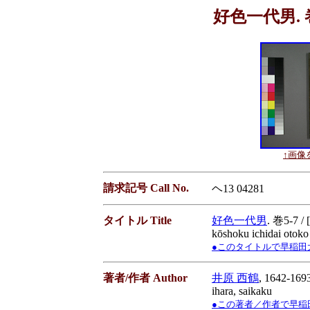
好色一代男. 巻5
↑画像を
請求記号 Call No.
ヘ13 04281
タイトル Title
好色一代男
. 巻5-7 
kōshoku ichidai otoko
●このタイトルで早稲田大学蔵書
著者/作者 Author
井原 西鶴
, 1642-169
ihara, saikaku
●この著者／作者で早稲田大学蔵