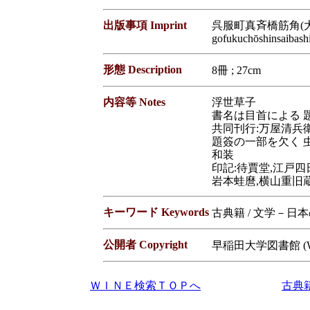
出版事項 Imprint
呉服町真斉橋筋角(大坂
gofukuchōshinsaibash
形態 Description
8冊 ; 27cm
内容等 Notes
浮世草子
書名は目首による 題
共同刊行:万屋清兵衛
題簽の一部を欠く 
和装
印記:待賈堂,江戸
岩本蛙麿,横山重旧
キーワード Keywords
古典籍 / 文学－日
公開者 Copyright
早稲田大学図書館 (Waseda
ＷＩＮＥ検索ＴＯＰへ
古典