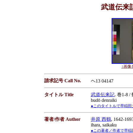
武道伝来記. 
↑画像を
請求記号 Call No.
ヘ13 04147
タイトル Title
武道伝来記
. 巻1-8 
budō denraiki
●このタイトルで早稲田大学蔵書
著者/作者 Author
井原 西鶴
, 1642-169
ihara, saikaku
●この著者／作者で早稲田大学蔵