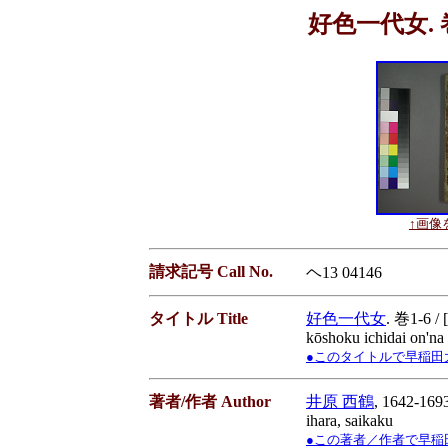
好色一代女. 巻1
↑画像を
請求記号 Call No.
ヘ13 04146
タイトル Title
好色一代女
. 巻1-6 
kōshoku ichidai on'na
●このタイトルで早稲田大学蔵書
著者/作者 Author
井原 西鶴
, 1642-169
ihara, saikaku
●この著者／作者で早稲田大学蔵