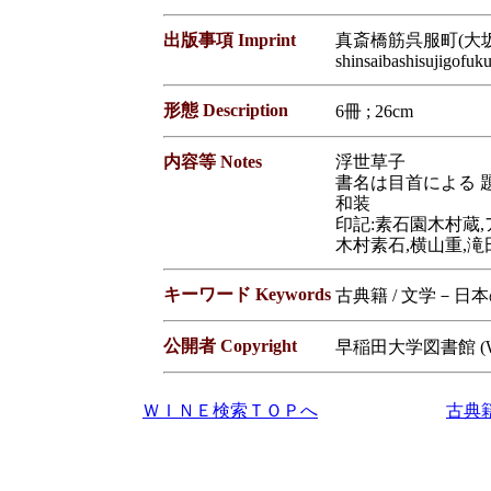
出版事項 Imprint
真斎橋筋呉服町(大坂) 
shinsaibashisujigofu
形態 Description
6冊 ; 26cm
内容等 Notes
浮世草子
書名は目首による 
和装
印記:素石園木村蔵,
木村素石,横山重,
キーワード Keywords
古典籍 / 文学－日
公開者 Copyright
早稲田大学図書館 (Waseda
ＷＩＮＥ検索ＴＯＰへ
古典