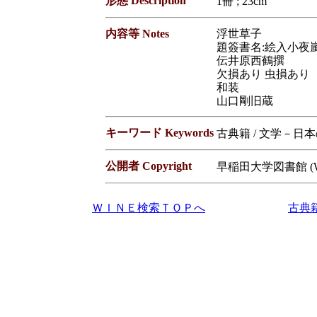
形態 Description
1冊 ; 23cm
内容等 Notes
浮世草子
題簽書名:絵入小夜
伝井原西鶴撰
欠損あり 虫損あり
和装
山口剛旧蔵
キーワード Keywords
古典籍 / 文学－日
公開者 Copyright
早稲田大学図書館 (Waseda
ＷＩＮＥ検索ＴＯＰへ
古典