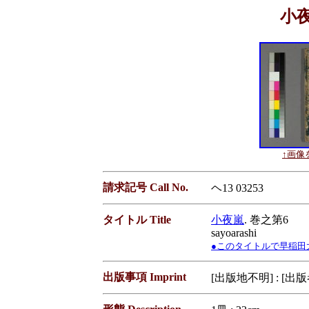
小夜
↑画像を
請求記号 Call No.
ヘ13 03253
タイトル Title
小夜嵐
. 巻之第6
sayoarashi
●このタイトルで早稲田大学蔵書
出版事項 Imprint
[出版地不明] : [出