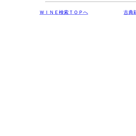
ＷＩＮＥ検索ＴＯＰへ
古典