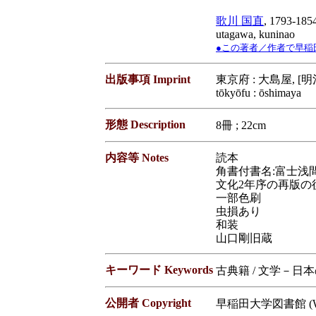
歌川 国直
, 1793-185
utagawa, kuninao
●この著者／作者で早稲田大学蔵
出版事項 Imprint
東京府 : 大島屋, [
tōkyōfu : ōshimaya
形態 Description
8冊 ; 22cm
内容等 Notes
読本
角書付書名:富士浅
文化2年序の再版の
一部色刷
虫損あり
和装
山口剛旧蔵
キーワード Keywords
古典籍 / 文学－日
公開者 Copyright
早稲田大学図書館 (Waseda