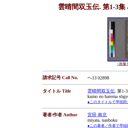
雲晴間双玉伝. 第1-3集 
↑画像を
請求記号 Call No.
ヘ13 02898
タイトル Title
雲晴間双玉伝
. 第1
kumo no harema sōg
●このタイトルで早稲田大学蔵書
著者/作者 Author
宮田 南北
miyata, nanboku
●この著者／作者で早稲田大学蔵