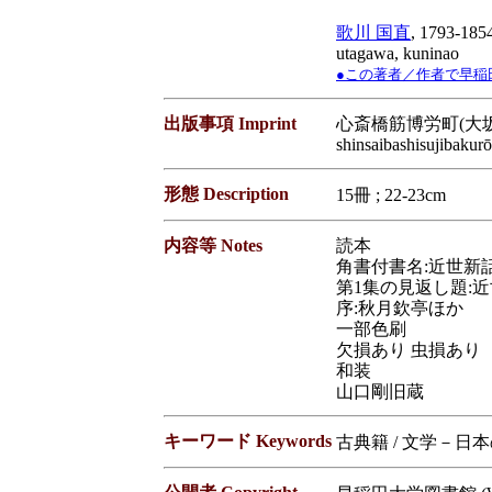
歌川 国直
, 1793-185
utagawa, kuninao
●この著者／作者で早稲田大学蔵
出版事項 Imprint
心斎橋筋博労町(大坂)
shinsaibashisujibaku
形態 Description
15冊 ; 22-23cm
内容等 Notes
読本
角書付書名:近世新
第1集の見返し題:
序:秋月欽亭ほか
一部色刷
欠損あり 虫損あり
和装
山口剛旧蔵
キーワード Keywords
古典籍 / 文学－日