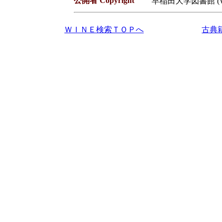
公開者 Copyright
早稲田大学図書館 (Waseda
ＷＩＮＥ検索ＴＯＰへ
古典