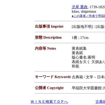
北尾 重政
, 1739-182
kitao, shigemasa
●この著者／作者で早稲田大学蔵
出版事項 Imprint
[出版地不明] : [出版
形態 Description
1冊 ; 17cm
内容等 Notes
黄表紙集
黄表紙
版心書名:幕明
表紙を欠く 欠損あ
和装
キーワード Keywords
古典籍 / 文学－日
公開者 Copyright
早稲田大学図書館 (Waseda
ＷＩＮＥ検索ＴＯＰへ
古典