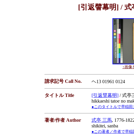
[引返譬幕明] / 式
↑画像を
請求記号 Call No.
ヘ13 01961 0124
タイトル Title
[引返譬幕明]
/ 式亭三
hikkaeshi tatoe no ma
●このタイトルで早稲田大学蔵書
著者/作者 Author
式亭 三馬
, 1776-182
shikitei, sanba
●この著者／作者で早稲田大学蔵