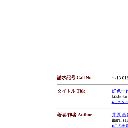
請求記号 Call No.
ヘ13 01
タイトル Title
好色一
kōshoku 
●このタイト
著者/作者 Author
井原 西
ihara, sa
●この著者／