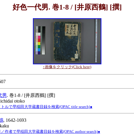
好色一代男. 巻1-8 / [井原西鶴] [撰]
↑画像をクリック(Click here)
607
代男
. 巻1-8 / [井原西鶴] [撰]
ichidai otoko
ルで早稲田大学蔵書目録を検索(OPAC title search)●
鶴
, 1642-1693
ikaku
作者で早稲田大学蔵書目録を検索(OPAC author search)●