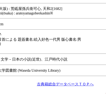
坂) : 荒砥屋孫兵衛可心, 天和2[1682]
hi(ōsaka) : aratoyamagobeekashin※
cm
子
首による 題簽書名:絵入好色一代男 版心書名:男
り
/ 文学－日本の小説(近世)、江戸時代小説
書館 (Waseda University Library)
古典籍総合データベースＴＯＰへ