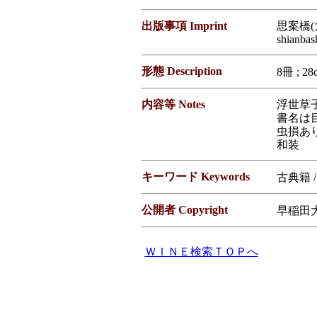
出版事項 Imprint
思案橋(大
shianbas
形態 Description
8冊 ; 28
内容等 Notes
浮世草
書名は目
虫損あ
和装
キーワード Keywords
古典籍 
公開者 Copyright
早稲田大学図
ＷＩＮＥ検索ＴＯＰへ