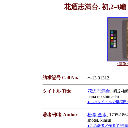
花迺志満台. 初,2-4編
↑画像を
請求記号 Call No.
ヘ13 01312
タイトル Title
花迺志満台
. 初,2-
hana no shimadai
●このタイトルで早稲田大学蔵書
著者/作者 Author
松亭 金水
, 1795-186
shōtei, kinsui
●この著者／作者で早稲田大学蔵