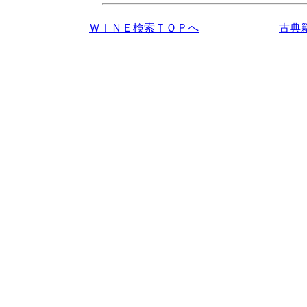
ＷＩＮＥ検索ＴＯＰへ
古典