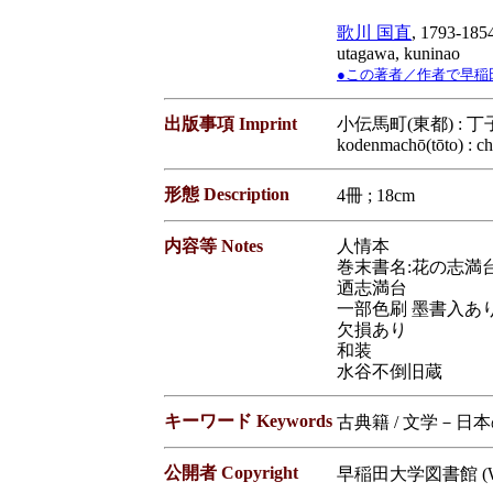
歌川 国直
, 1793-185
utagawa, kuninao
●この著者／作者で早稲田大学蔵
出版事項 Imprint
小伝馬町(東都) : 丁子
kodenmachō(tōto) : ch
形態 Description
4冊 ; 18cm
内容等 Notes
人情本
巻末書名:花の志満台
迺志満台
一部色刷 墨書入あ
欠損あり
和装
水谷不倒旧蔵
キーワード Keywords
古典籍 / 文学－日
公開者 Copyright
早稲田大学図書館 (Waseda