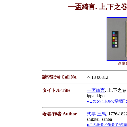
一盃綺言. 上,下之巻 
↑画像を
請求記号 Call No.
ヘ13 00812
タイトル Title
一盃綺言
. 上,下之巻
ippai kigen
●このタイトルで早稲田大学蔵書
著者/作者 Author
式亭 三馬
, 1776-182
shikitei, sanba
●この著者／作者で早稲田大学蔵