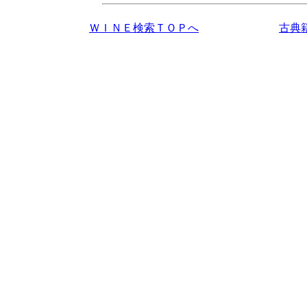
ＷＩＮＥ検索ＴＯＰへ
古典