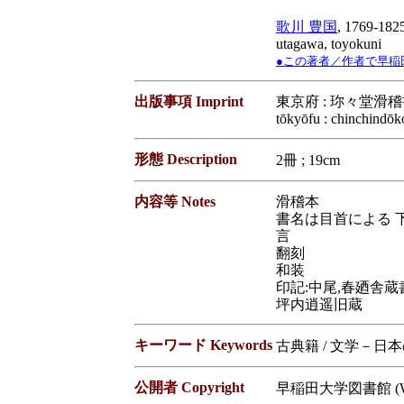
歌川 豊国
, 1769-182
utagawa, toyokuni
●この著者／作者で早稲田大学蔵
出版事項 Imprint
東京府 : 珎々堂滑稽書屋
tōkyōfu : chinchindō
形態 Description
2冊 ; 19cm
内容等 Notes
滑稽本
書名は目首による 下
言
翻刻
和装
印記:中尾,春廼舎
坪内逍遥旧蔵
キーワード Keywords
古典籍 / 文学－日
公開者 Copyright
早稲田大学図書館 (Waseda