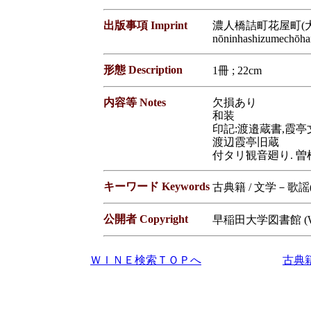
出版事項 Imprint
濃人橋詰町花屋町(大坂
nōninhashizumechōha
形態 Description
1冊 ; 22cm
内容等 Notes
欠損あり
和装
印記:渡邉蔵書,霞亭
渡辺霞亭旧蔵
付タリ観音廻り. 
キーワード Keywords
古典籍 / 文学－歌
公開者 Copyright
早稲田大学図書館 (Waseda
ＷＩＮＥ検索ＴＯＰへ
古典