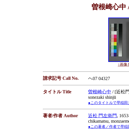
曽根崎心中 /
↑画像を
請求記号 Call No.
ヘ07 04327
タイトル Title
曽根崎心中
/ [近松
sonezaki shinjū
●このタイトルで早稲田大学蔵書
著者/作者 Author
近松 門左衛門
, 1653
chikamatsu, monzaem
●この著者／作者で早稲田大学蔵