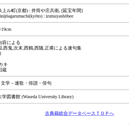
上ル町(京都) : 井筒や庄兵衛, [延宝年間]
inijōagarumachi(kyōto) : izutsuyashōbee
×19cm
内容による
,西鬼,次末,西鶴,西随,正甫による連句集
り
カキ
旧蔵
/ 文学－連歌・俳諧・俳句
書館 (Waseda University Library)
古典籍総合データベースＴＯＰへ