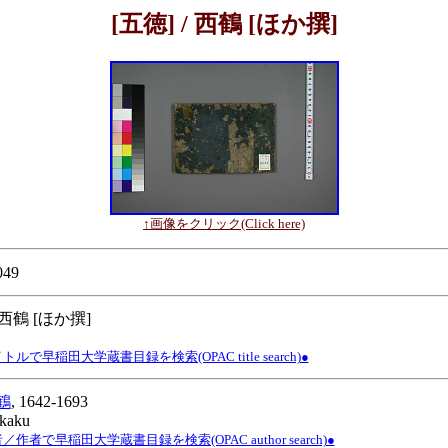
[五徳] / 西鶴 [ほか撰]
↑画像をクリック(Click here)
049
 西鶴 [ほか撰]
ルで早稲田大学蔵書目録を検索(OPAC title search)●
鶴
, 1642-1693
ikaku
作者で早稲田大学蔵書目録を検索(OPAC author search)●