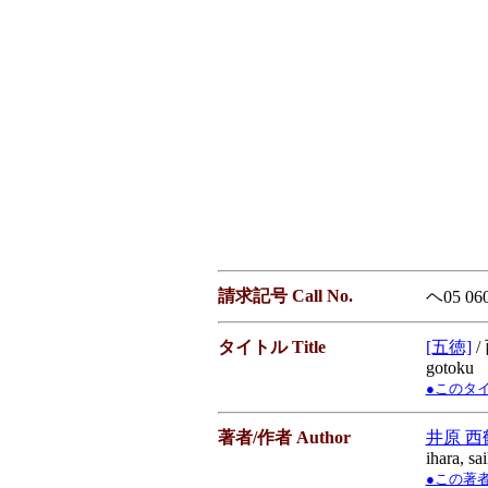
請求記号 Call No.
ヘ05 06
タイトル Title
[五徳]
/
gotoku
●このタイト
著者/作者 Author
井原 西
ihara, sa
●この著者／