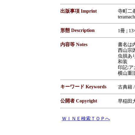
出版事項 Imprint
寺町二条
teramach
形態 Description
1冊 ; 13
内容等 Notes
書名は
西山宗因
虫損あ
和装
印記:ア
横山重
キーワード Keywords
古典籍 
公開者 Copyright
早稲田大学図
ＷＩＮＥ検索ＴＯＰへ