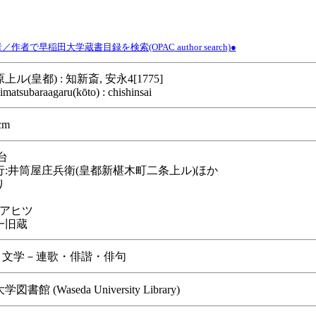
作者で早稲田大学蔵書目録を検索(OPAC author search)●
ル(皇都) : 知新斎, 安永4[1775]
imatsubaraagaru(kōto) : chishinsai
cm
台
行:井筒屋庄兵衛(皇都新椹木町二条上ル)ほか
り
,アヒツ
一旧蔵
/ 文学－連歌・俳諧・俳句
書館 (Waseda University Library)