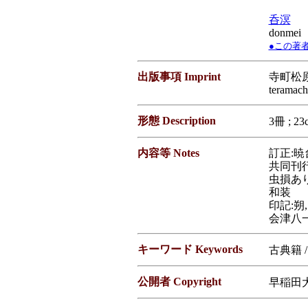
呑溟
donmei
●この著者／
出版事項 Imprint
寺町松原上
teramach
形態 Description
3冊 ; 23
内容等 Notes
訂正:暁
共同刊
虫損あ
和装
印記:朔
会津八
キーワード Keywords
古典籍 
公開者 Copyright
早稲田大学図