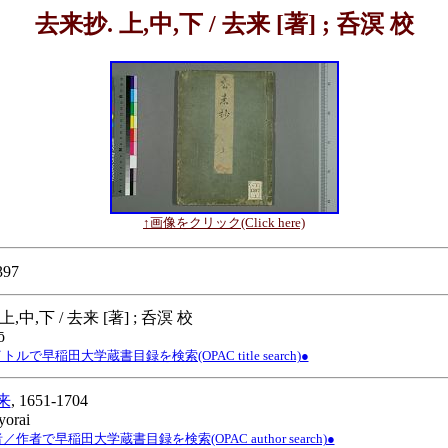
去来抄. 上,中,下 / 去来 [著] ; 呑溟 校
↑画像をクリック(Click here)
397
 上,中,下 / 去来 [著] ; 呑溟 校
ō
ルで早稲田大学蔵書目録を検索(OPAC title search)●
来
, 1651-1704
yorai
作者で早稲田大学蔵書目録を検索(OPAC author search)●