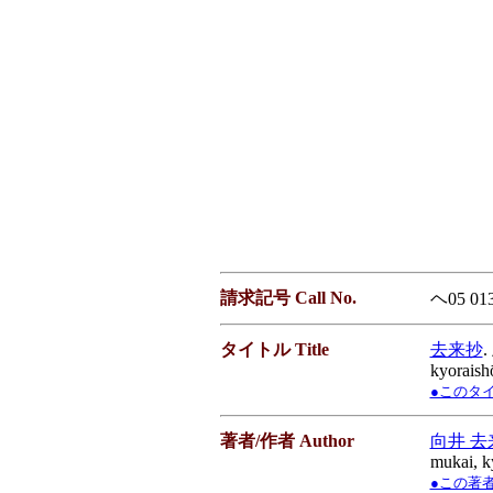
請求記号 Call No.
ヘ05 01
タイトル Title
去来抄
.
kyoraish
●このタイト
著者/作者 Author
向井 去
mukai, k
●この著者／