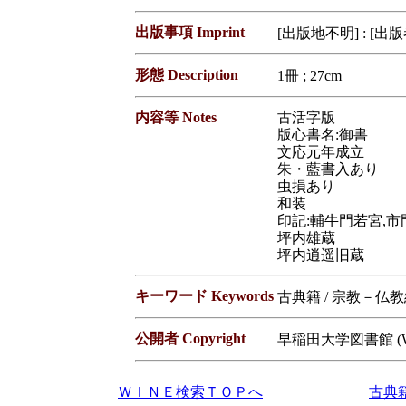
出版事項 Imprint
[出版地不明] : [出
形態 Description
1冊 ; 27cm
内容等 Notes
古活字版
版心書名:御書
文応元年成立
朱・藍書入あり
虫損あり
和装
印記:輔牛門若宮,
坪内雄蔵
坪内逍遥旧蔵
キーワード Keywords
古典籍 / 宗教－仏
公開者 Copyright
早稲田大学図書館 (Waseda
ＷＩＮＥ検索ＴＯＰへ
古典