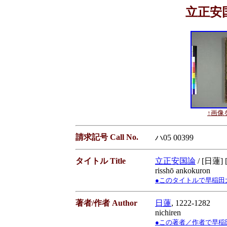
立正安国論
↑画像を
請求記号 Call No.
ハ05 00399
タイトル Title
立正安国論
/ [日蓮] 
risshō ankokuron
●このタイトルで早稲田大学蔵書
著者/作者 Author
日蓮
, 1222-1282
nichiren
●この著者／作者で早稲田大学蔵