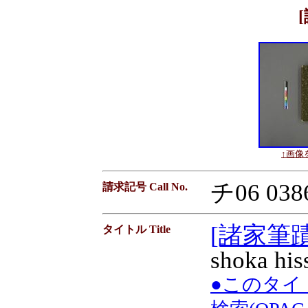
↑画像を
チ06 038
請求記号 Call No.
[諸家筆蹟
タイトル Title
shoka his
●このタイ