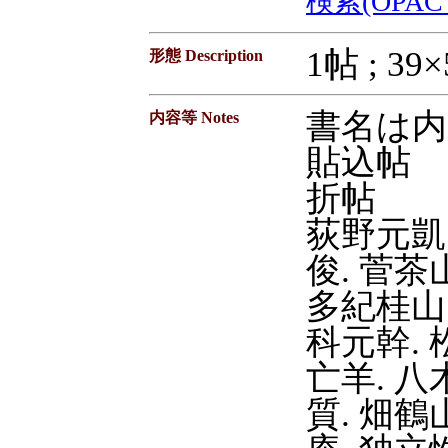
検索(OPAC ti
1帖 ; 39
形態 Description
書名は内
内容等 Notes
貼込帖
折帖
荻野元凱.
俊. 菅茶
多紀桂山.
科元幹. 
亡羊. 八
質. 畑鶴