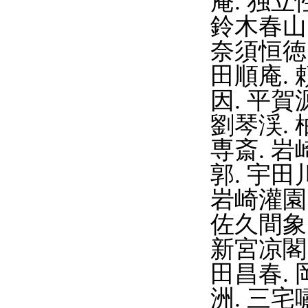
庵. 独立
鈴木春山.
奈須恒徳.
田順庵. 
因. 平賀
劉琴渓. 
専斎. 岩
郭. 宇田
岩崎灌園.
佐久間象山
新宮凉閣.
田昌春. 
洲. 三宅