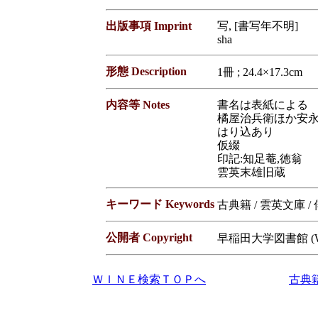
出版事項 Imprint
写, [書写年不明]
sha
形態 Description
1冊 ; 24.4×17.3cm
内容等 Notes
書名は表紙による
橘屋治兵衛ほか安永
はり込あり
仮綴
印記:知足菴,徳翁
雲英末雄旧蔵
キーワード Keywords
古典籍 / 雲英文庫 /
公開者 Copyright
早稲田大学図書館 (Waseda
ＷＩＮＥ検索ＴＯＰへ
古典