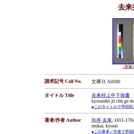
去来
↑画像を
請求記号 Call No.
文庫31 A0500
タイトル Title
去来抄上中下抜書
kyoraishō jō chū ge n
●このタイトルで早稲田大学蔵書
著者/作者 Author
向井 去来
, 1651-170
mukai, kyorai
●この著者／作者で早稲田大学蔵