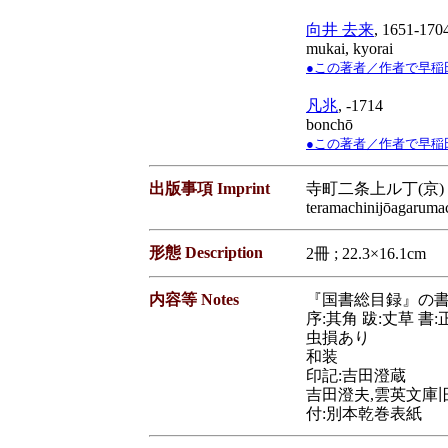
向井 去来
, 1651-170
mukai, kyorai
●この著者／作者で早稲田大学蔵
凡兆
, -1714
bonchō
●この著者／作者で早稲田大学蔵
出版事項 Imprint
寺町二条上ル丁(京) :
teramachinijōagarumac
形態 Description
2冊 ; 22.3×16.1cm
内容等 Notes
『国書総目録』の書名
序:其角 跋:丈草 書:
虫損あり
和装
印記:吉田澄蔵
吉田澄夫,雲英文庫
付:別本乾巻表紙