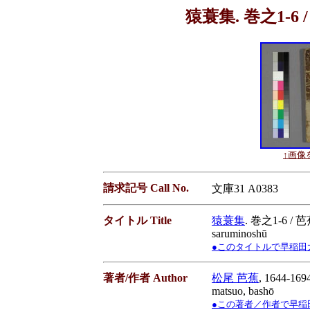
猿蓑集. 巻之1-6 /
↑画像を
請求記号 Call No.
文庫31 A0383
タイトル Title
猿蓑集
. 巻之1-6 / 
saruminoshū
●このタイトルで早稲田大学蔵書
著者/作者 Author
松尾 芭蕉
, 1644-169
matsuo, bashō
●この著者／作者で早稲田大学蔵