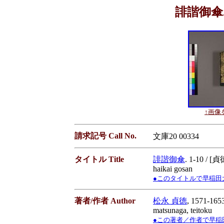
誹諧御傘. 1
↑画像を
請求記号 Call No.
文庫20 00334
タイトル Title
誹諧御傘
. 1-10 / [
haikai gosan
●このタイトルで早稲田大学蔵書
著者/作者 Author
松永 貞徳
, 1571-165
matsunaga, teitoku
●この著者／作者で早稲田大学蔵