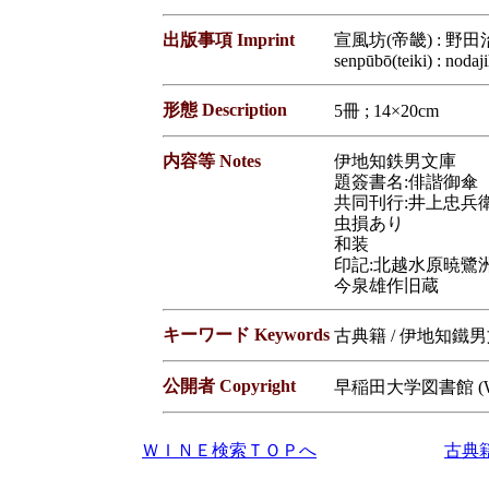
出版事項 Imprint
宣風坊(帝畿) : 野田
senpūbō(teiki) : nodaj
形態 Description
5冊 ; 14×20cm
内容等 Notes
伊地知鉄男文庫
題簽書名:俳諧御傘
共同刊行:井上忠兵衛
虫損あり
和装
印記:北越水原暁鷺
今泉雄作旧蔵
キーワード Keywords
古典籍 / 伊地知鐵男
公開者 Copyright
早稲田大学図書館 (Waseda
ＷＩＮＥ検索ＴＯＰへ
古典