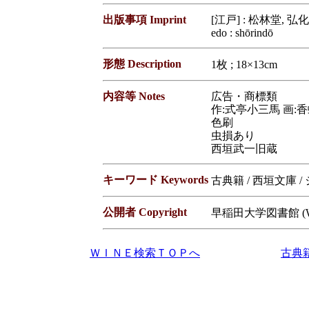
出版事項 Imprint
[江戸] : 松林堂, 弘化3
edo : shōrindō
形態 Description
1枚 ; 18×13cm
内容等 Notes
広告・商標類
作:式亭小三馬 画:
色刷
虫損あり
西垣武一旧蔵
キーワード Keywords
古典籍 / 西垣文庫 
公開者 Copyright
早稲田大学図書館 (Waseda
ＷＩＮＥ検索ＴＯＰへ
古典