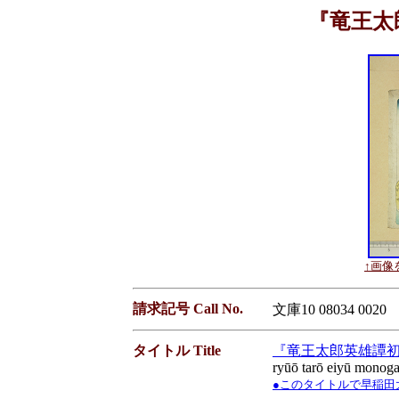
『竜王太
↑画像を
請求記号 Call No.
文庫10 08034 0020
タイトル Title
『竜王太郎英雄譚
ryūō tarō eiyū monoga
●このタイトルで早稲田大学蔵書