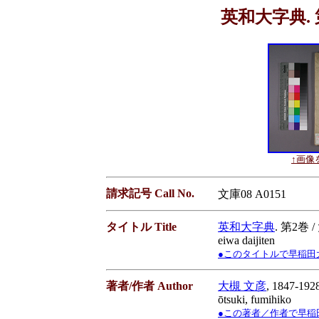
英和大字典. 
↑画像を
請求記号 Call No.
文庫08 A0151
タイトル Title
英和大字典
. 第2巻
eiwa daijiten
●このタイトルで早稲田大学蔵書
著者/作者 Author
大槻 文彦
, 1847-192
ōtsuki, fumihiko
●この著者／作者で早稲田大学蔵