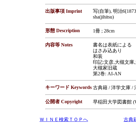
出版事項 Imprint
写(自筆), 明治6[1873
sha(jihitsu)
形態 Description
1冊 ; 28cm
内容等 Notes
書名は表紙による
はさみ込あり
和装
印記:文彦,大槻文庫
大槻家旧蔵
第2巻: AI-AN
キーワード Keywords
古典籍 / 洋学文庫 /
公開者 Copyright
早稲田大学図書館 (Waseda
ＷＩＮＥ検索ＴＯＰへ
古典